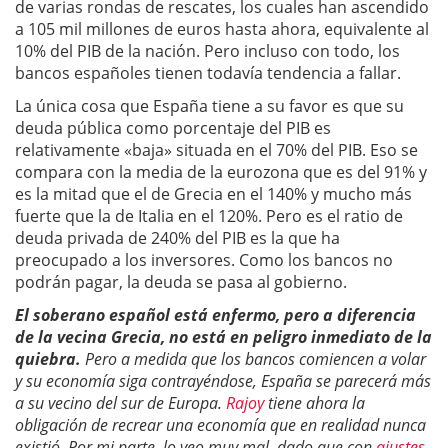
de varias rondas de rescates, los cuales han ascendido
a 105 mil millones de euros hasta ahora, equivalente al
10% del PIB de la nación. Pero incluso con todo, los
bancos españoles tienen todavía tendencia a fallar.
La única cosa que España tiene a su favor es que su
deuda pública como porcentaje del PIB es
relativamente «baja» situada en el 70% del PIB. Eso se
compara con la media de la eurozona que es del 91% y
es la mitad que el de Grecia en el 140% y mucho más
fuerte que la de Italia en el 120%. Pero es el ratio de
deuda privada de 240% del PIB es la que ha
preocupado a los inversores. Como los bancos no
podrán pagar, la deuda se pasa al gobierno.
El soberano español está enfermo, pero a diferencia
de la vecina Grecia, no está en peligro inmediato de la
quiebra.
Pero a medida que los bancos comiencen a volar
y su economía siga contrayéndose, España se parecerá más
a su vecino del sur de Europa.
Rajoy
tiene ahora la
obligación de recrear una economía que en realidad nunca
existió. Por mi parte, lo veo muy mal, dado que con
ajustes
,