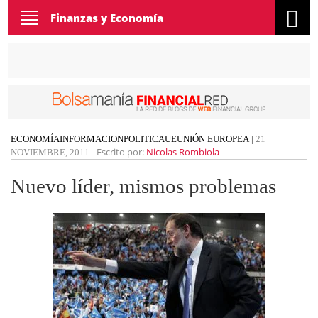
Toggle
Finanzas y Economía
navigation
ECONOMÍA
INFORMACION
POLITICA
UE
UNIÓN EUROPEA
|
21
Escrito por:
Nicolas Rombiola
NOVIEMBRE, 2011
-
Nuevo líder, mismos problemas