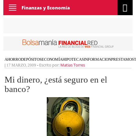
Toggle
Finanzas y Economía
navigation
AHORRO
DEPÓSITOS
ECONOMÍA
HIPOTECAS
INFORMACION
PRESTAMOS
Escrito por:
Matias Torres
|
17 MARZO, 2009
-
Mi dinero, ¿está seguro en el
banco?