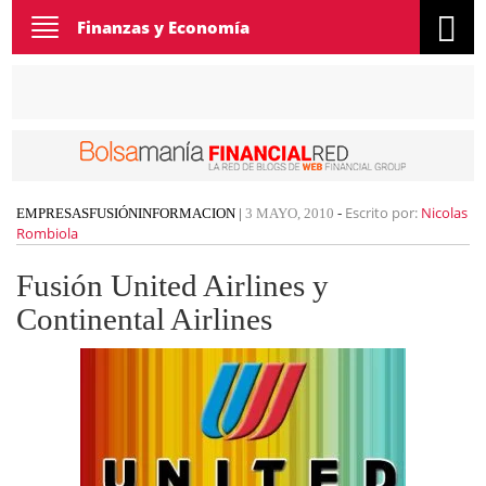
Toggle
Finanzas y Economía
navigation
Escrito por:
Nicolas
EMPRESAS
FUSIÓN
INFORMACION
|
3 MAYO, 2010
-
Rombiola
Fusión United Airlines y
Continental Airlines