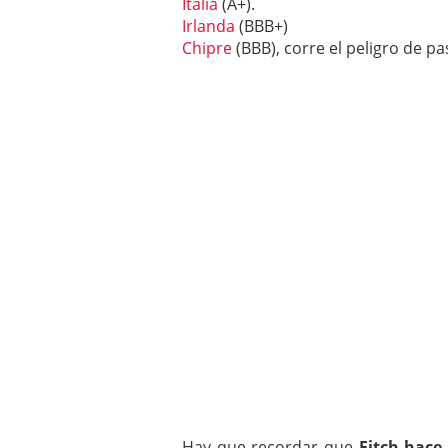
Italia
(A+).
Irlanda
(BBB+)
Chipre
(BBB), corre el peligro de 
Hay que recordar que
Fitch hace