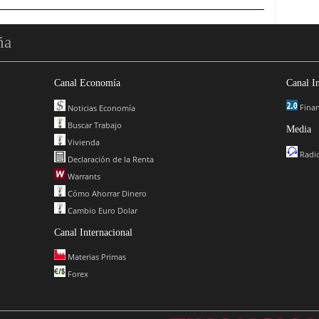
ña
Canal Economía
Canal I
Finan
Noticias Economía
Buscar Trabajo
Media
Vivienda
Radio
Declaración de la Renta
Warrants
Cómo Ahorrar Dinero
Cambio Euro Dolar
Canal Internacional
Materias Primas
Forex