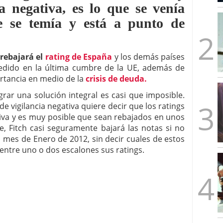
a negativa, es lo que se venía
mbre de 2025
ware punto de venta?
3 de octubre de 2025
e se temía y está a punto de
 rebajará el
rating de España
y los demás países
edido en la última cumbre de la UE, además de
rtancia en medio de la
crisis de deuda.
rar una solución integral es casi que imposible.
de vigilancia negativa quiere decir que los ratings
tiva y es muy posible que sean rebajados en unos
e, Fitch casi seguramente bajará las notas si no
 mes de Enero de 2012, sin decir cuales de estos
 entre uno o dos escalones sus ratings.