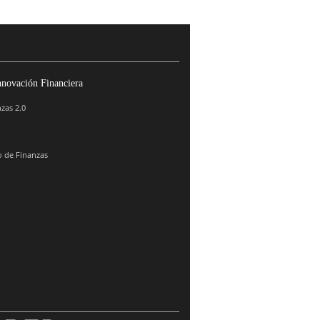
nnovación Financiera
zas 2.0
 de Finanzas