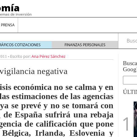
omía
temas de inversión
 PRENSA
Busca
RÁFICOS COTIZACIONES
FINANZAS PERSONALES
Escrito por:
Ana Pérez Sánchez
2011
-
Busc
vigilancia negativa
Goog
isis económica no se calma y en
ÚLT
as estimaciones de las agencias
 ya se prevé y no se tomará con
gilidad: ¿Por qué el Préstamo Promotor privado
g
de España sufrirá una rebaja
12 de diciembre de 2025
gencia de calificación que pone
mo aprovechar esta opción para gestionar tus
re de 2025
 Bélgica, Irlanda, Eslovenia y
ambién es una decisión financiera: cómo anticiparte