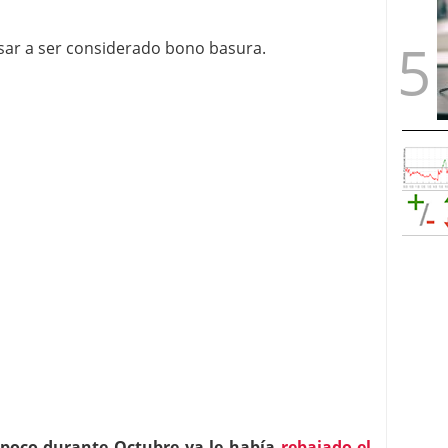
pasar a ser considerado bono basura.
 poco durante Octubre ya le había
rebajado el