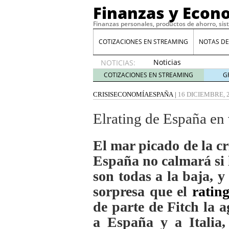
Finanzas y Econ
Finanzas personales, productos de ahorro, sis
COTIZACIONES EN STREAMING
NOTAS DE
Noticias
NOTICIAS:
de XRP
COTIZACIONES EN STREAMING
G
por qué
las
CRISIS
ECONOMÍA
ESPAÑA
|
16 DICIEMBRE, 
alertas
de
Elrating de España en 
whales
suelen
El mar picado de la cr
llegar
tarde
16
España no calmará si l
de abril
son todas a la baja, y
de 2026
Comparativa Costes vs A
sorpresa que el
ratin
acelera la rentabilidad?
de parte de Fitch la a
Meses sin intereses: Có
compras
24 de noviemb
a España y a Italia,
Planificar tu herencia t