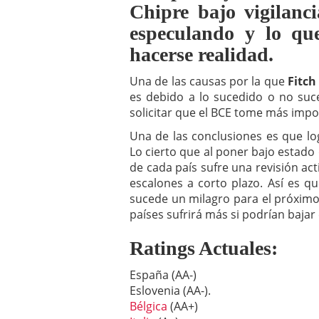
Chipre bajo vigilanci
a los costes
21 de novie
¿Cuánto cuesta un soft
especulando y lo qu
hacerse realidad.
Una de las causas por la que
Fitch
es debido a lo sucedido o no suc
solicitar que el BCE tome más impo
Una de las conclusiones es que log
Lo cierto que al poner bajo estado 
de cada país sufre una revisión ac
escalones a corto plazo. Así es qu
sucede un milagro para el próximo
países sufrirá más si podrían bajar
Ratings Actuales:
España (AA-)
Eslovenia (AA-).
Bélgica
(AA+)