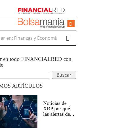
r en:
ar en todo FINANCIALRED con
le
IMOS ARTÍCULOS
Noticias de
XRP por qué
las alertas de...