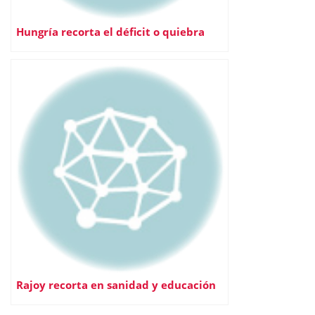
Hungría recorta el déficit o quiebra
Rajoy recorta en sanidad y educación