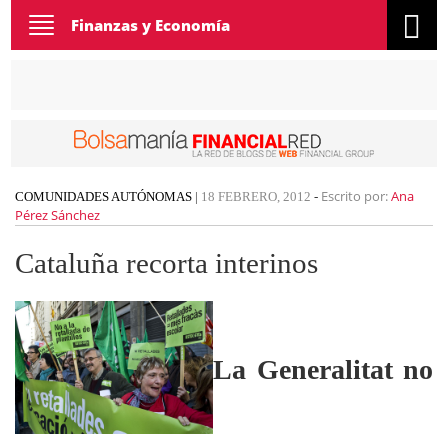
Toggle
Finanzas y Economía
navigation
Escrito por:
Ana
COMUNIDADES AUTÓNOMAS
|
18 FEBRERO, 2012
-
Pérez Sánchez
Cataluña recorta interinos
La Generalitat no