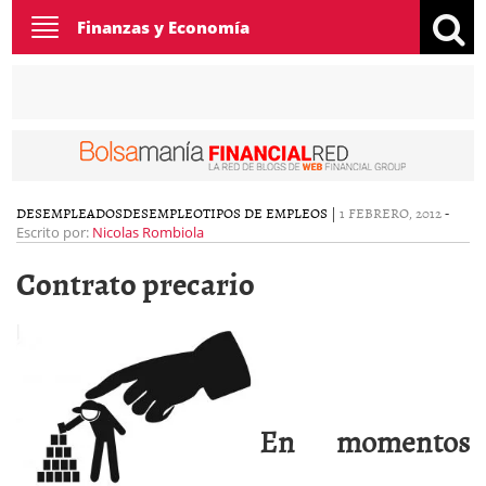
Toggle
Finanzas y Economía
navigation
DESEMPLEADOS
DESEMPLEO
TIPOS DE EMPLEOS
|
1 FEBRERO, 2012
-
Escrito por:
Nicolas Rombiola
Contrato precario
En momentos