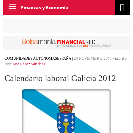
Toggle
Finanzas y Economía
navigation
Escrito
COMUNIDADES AUTÓNOMAS
ESPAÑA
|
24 NOVIEMBRE, 2011
-
por:
Ana Pérez Sánchez
Calendario laboral Galicia 2012