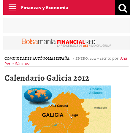
Toggle
Finanzas y Economía
navigation
COMUNIDADES AUTÓNOMAS
ESPAÑA
|
4 ENERO, 2011
-
Escrito por:
Ana
Pérez Sánchez
Calendario Galicia 2012