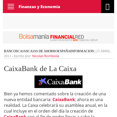
Toggle
Finanzas y Economía
navigation
BANCOS
CAJAS
CAJAS DE AHORRO
ESPAÑA
INFORMACION
|
25 ABRIL,
Escrito por:
Nicolas Rombiola
2011
-
CaixaBank de La Caixa
Bien ya hemos comentado sobre la creación de una
nueva entidad bancaria:
CaixaBank
; ahora es una
realidad. La Caixa celebrará su asamblea anual, en la
cual incluye en el orden del día la creación de
CaixaBank
con el fin de poder llevar a cabo la