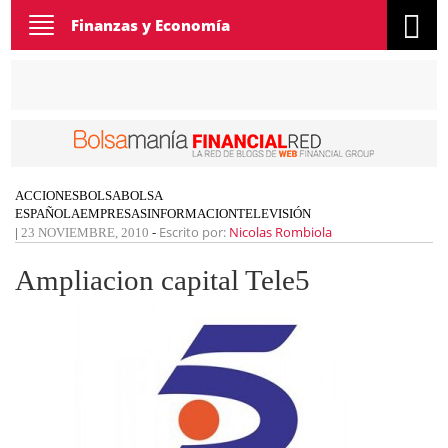
Toggle
Finanzas y Economía
navigation
ACCIONES
BOLSA
BOLSA
ESPAÑOLA
EMPRESAS
INFORMACION
TELEVISIÓN
Escrito por:
Nicolas Rombiola
|
23 NOVIEMBRE, 2010
-
Ampliacion capital Tele5