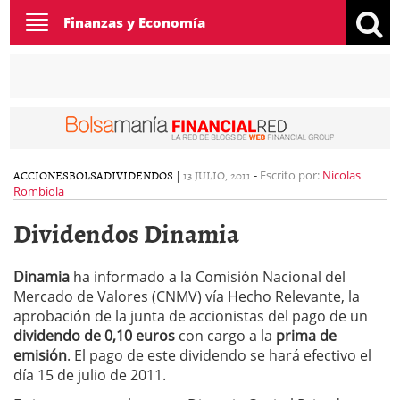
Toggle
Finanzas y Economía
navigation
ACCIONES
BOLSA
DIVIDENDOS
|
13 JULIO, 2011
-
Escrito por:
Nicolas
Rombiola
Dividendos Dinamia
Dinamia
ha informado a la Comisión Nacional del
Mercado de Valores (CNMV) vía Hecho Relevante, la
aprobación de la junta de accionistas del pago de un
dividendo de 0,10 euros
con cargo a la
prima de
emisión
. El pago de este dividendo se hará efectivo el
día 15 de julio de 2011.