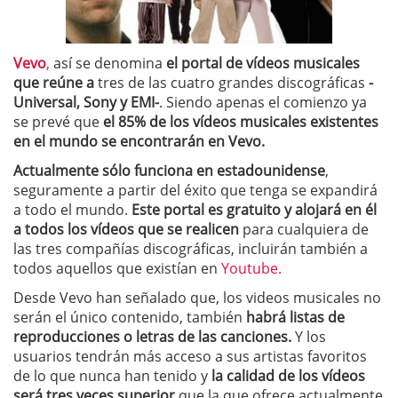
Vevo
,
así se denomina
el portal de vídeos musicales
que reúne a
tres de las cuatro grandes discográficas
-
Universal, Sony y EMI-
. Siendo apenas el comienzo ya
se prevé que
el 85% de los vídeos musicales existentes
en el mundo se encontrarán en Vevo.
Actualmente sólo funciona en estadounidense
,
seguramente a partir del éxito que tenga se expandirá
a todo el mundo.
Este portal es gratuito y alojará en él
a todos los vídeos que se realicen
para cualquiera de
las tres compañías discográficas, incluirán también a
todos aquellos que existían en
Youtube.
Desde Vevo han señalado que, los videos musicales no
serán el único contenido, también
habrá listas de
reproducciones o letras de las canciones.
Y los
usuarios tendrán más acceso a sus artistas favoritos
de lo que nunca han tenido y
la calidad de los vídeos
será tres veces superior
que la que ofrece actualmente