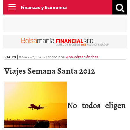
Toggle
Finanzas y Economía
navigation
VIAJES
|
8 MARZO, 2012
-
Escrito por:
Ana Pérez Sánchez
Viajes Semana Santa 2012
No todos eligen