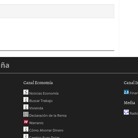
aña
Canal Economía
Canal I
Finan
Noticias Economía
Buscar Trabajo
Media
Vivienda
Radio
Declaración de la Renta
Warrants
Cómo Ahorrar Dinero
Cambio Euro Dolar