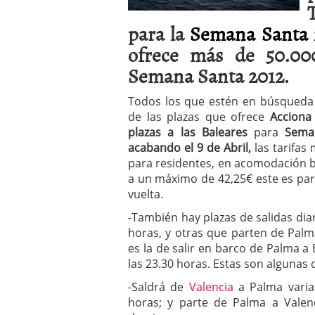
a los costes
21 de novie
¿Cuánto cuesta un soft
para la
Semana Santa 
ofrece más de 50.000
Semana Santa 2012.
Todos los que estén en búsqueda
de las plazas que ofrece
Acciona
plazas a las Baleares
para
Sema
acabando el 9 de Abril,
las tarifas
para residentes, en acomodación b
a un máximo de 42,25€ este es para 
vuelta.
-También hay plazas de salidas dia
horas, y otras que parten de Palma
es la de salir en barco de Palma a 
las 23.30 horas. Estas son algunas d
-Saldrá de
Valencia
a Palma varias
horas; y parte de Palma a Valenc