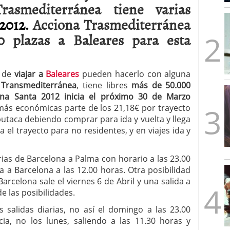
Trasmediterránea tiene varias
mbre de 2025
ware punto de venta?
3 de octubre de 2025
2012.
Acciona Trasmediterránea
 plazas a Baleares para esta
 de
viajar a
Baleares
pueden hacerlo con alguna
 Transmediterránea
, tiene libres
más de 50.000
na Santa 2012 inicia el próximo 30 de Marzo
 más económicas parte de los 21,18€ por trayecto
utaca debiendo comprar para ida y vuelta y llega
el trayecto para no residentes, y en viajes ida y
rias de Barcelona a Palma con horario a las 23.00
 a Barcelona a las 12.00 horas. Otra posibilidad
Barcelona sale el viernes 6 de Abril y una salida a
e las posibilidades.
 salidas diarias, no así el domingo a las 23.00
ia, no los lunes, saliendo a las 11.30 horas y