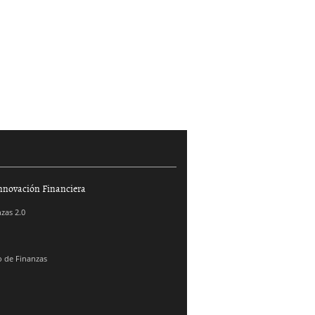
nnovación Financiera
zas 2.0
 de Finanzas