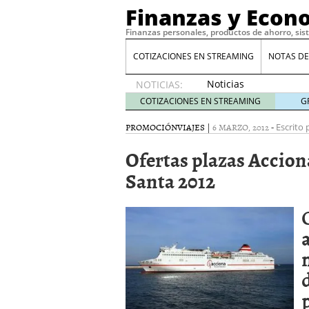
Finanzas y Econ
Finanzas personales, productos de ahorro, sis
COTIZACIONES EN STREAMING
NOTAS DE
Noticias
NOTICIAS:
de XRP
COTIZACIONES EN STREAMING
G
por qué
las
PROMOCIÓN
VIAJES
|
6 MARZO, 2012
-
Escrito 
alertas
Ofertas plazas Accio
de
whales
Santa 2012
suelen
llegar
tarde
16
de abril
de 2026
Comparativa Costes vs A
acelera la rentabilidad?
Meses sin intereses: Có
compras
24 de noviemb
Planificar tu herencia t