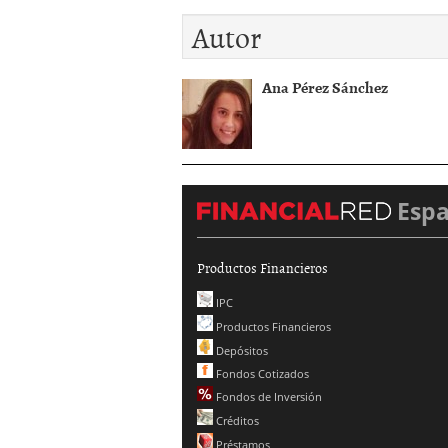
Autor
Ana Pérez Sánchez
Esp
Productos Financieros
IPC
Productos Financieros
Depósitos
Fondos Cotizados
Fondos de Inversión
Créditos
Préstamos