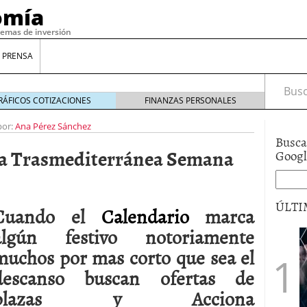
omía
temas de inversión
 PRENSA
Busca
RÁFICOS COTIZACIONES
FINANZAS PERSONALES
por:
Ana Pérez Sánchez
Busca
na Trasmediterránea Semana
Goog
ÚLTI
Cuando el
Calendario
marca
algún festivo notoriamente
gilidad: ¿Por qué el Préstamo Promotor privado
muchos por mas corto que sea el
12 de diciembre de 2025
descanso buscan ofertas de
mo aprovechar esta opción para gestionar tus
re de 2025
plazas y Acciona
ambién es una decisión financiera: cómo anticiparte