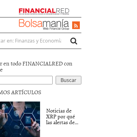
r en:
r en todo FINANCIALRED con
le
MOS ARTÍCULOS
Noticias de
XRP por qué
las alertas de...