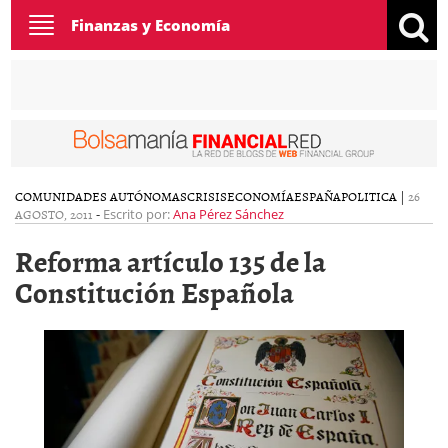
Toggle
Finanzas y Economía
navigation
COMUNIDADES AUTÓNOMAS
CRISIS
ECONOMÍA
ESPAÑA
POLITICA
|
26
AGOSTO, 2011
-
Escrito por:
Ana Pérez Sánchez
Reforma artículo 135 de la
Constitución Española