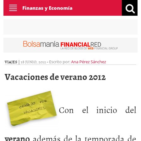
Toggle
Finanzas y Economía
navigation
VIAJES
|
18 JUNIO, 2012
-
Escrito por:
Ana Pérez Sánchez
Vacaciones de verano 2012
Con el inicio del
verano
además de la temporada de