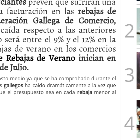
ciantes
prevén que sufrirán una
mbre de 2025
u facturación en las
rebajas de
ware punto de venta?
3 de octubre de 2025
ración Gallega de Comercio,
aída respecto a las anteriores
o será entre el 9% y el 12% en la
ajas de verano en los comercios
e Rebajas de Verano
inician en
de Julio.
asto medio ya que se ha comprobado durante el
s
gallegos
ha caído dramáticamente a la vez que
que el presupuesto sea en cada
rebaja
menor al