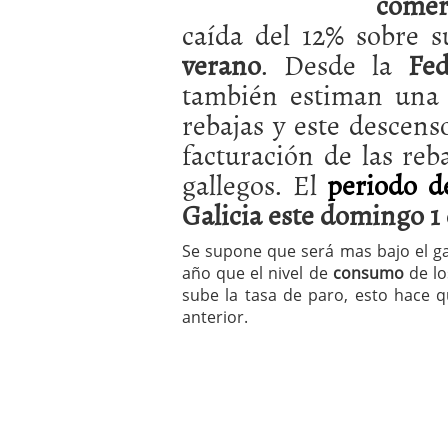
comer
a los costes
21 de novie
caída del 12% sobre s
¿Cuánto cuesta un soft
verano
. Desde la
Fede
también estiman una c
rebajas y este descens
facturación de las reb
gallegos. El
periodo d
Galicia este domingo 1 
Se supone que será mas bajo el g
año que el nivel de
consumo
de lo
sube la tasa de paro, esto hace 
anterior.