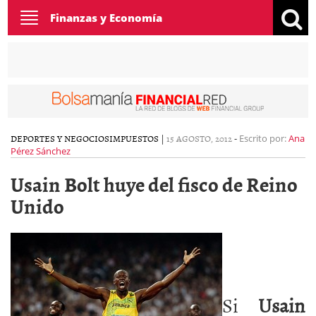
Toggle
Finanzas y Economía
navigation
DEPORTES Y NEGOCIOS
IMPUESTOS
|
15 AGOSTO, 2012
-
Escrito por:
Ana
Pérez Sánchez
Usain Bolt huye del fisco de Reino
Unido
Si
Usain