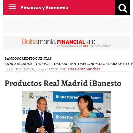
Toggle
Finanzas y Economía
navigation
BANCOS
CREDITO
CUENTAS
BANCARIAS
DEBITO
DEPÓSITOS
DESCUENTOS
ECONOMÍA
GENERAL
HIPOT
|
24 SEPTIEMBRE, 2009
-
Escrito por:
Ana Pérez Sánchez
Productos Real Madrid iBanesto