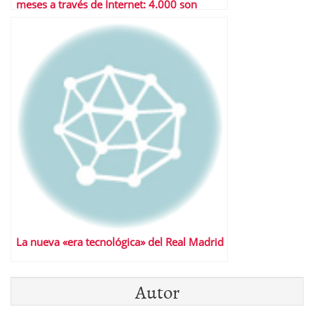
meses a través de Internet: 4.000 son
‘robados’
La nueva «era tecnológica» del Real Madrid
Autor