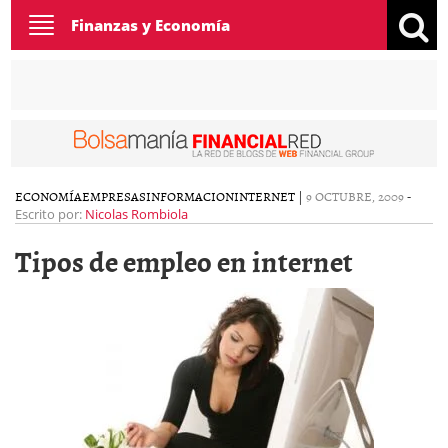
Toggle
Finanzas y Economía
navigation
ECONOMÍA
EMPRESAS
INFORMACION
INTERNET
|
9 OCTUBRE, 2009
-
Escrito por:
Nicolas Rombiola
Tipos de empleo en internet