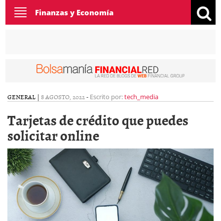
Toggle
Finanzas y Economía
navigation
GENERAL
|
8 AGOSTO, 2022
-
Escrito por:
tech_media
Tarjetas de crédito que puedes
solicitar online