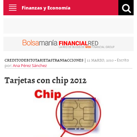
Toggle
Finanzas y Economía
navigation
CREDITO
DEBITO
TARJETAS
TRANSACCIONES
|
12 MARZO, 2010
-
Escrito
por:
Ana Pérez Sánchez
Tarjetas con chip 2012