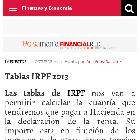
Toggle
Finanzas y Economía
navigation
IMPUESTOS
|
10 OCTUBRE, 2013
-
Escrito por:
Ana Pérez Sánchez
Tablas IRPF 2013
Las tablas de
IRPF
nos van a
permitir calcular la cuantía que
tendremos que pagar a Hacienda en
la declaración de la renta. Su
importe está en función de los
ingresos y de otras circunstancias