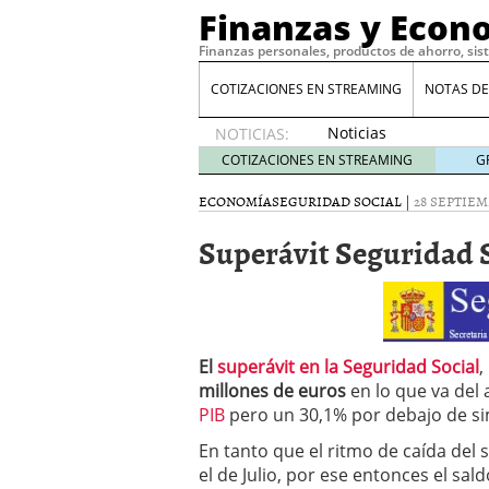
Finanzas y Econ
Finanzas personales, productos de ahorro, sis
COTIZACIONES EN STREAMING
NOTAS DE
Noticias
NOTICIAS:
de XRP
COTIZACIONES EN STREAMING
G
por qué
las
ECONOMÍA
SEGURIDAD SOCIAL
|
28 SEPTIEM
alertas
Superávit Seguridad 
de
whales
suelen
llegar
tarde
16
de abril
El
superávit en la Seguridad Social
,
de 2026
millones de euros
en lo que va del 
Comparativa Costes vs A
PIB
pero un 30,1% por debajo de si
acelera la rentabilidad?
Meses sin intereses: Có
En tanto que el ritmo de caída del
compras
24 de noviemb
el de Julio, por ese entonces el sald
Planificar tu herencia t