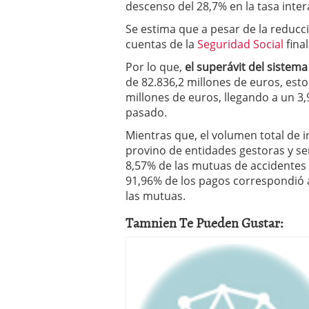
descenso del 28,7% en la tasa inter
a los costes
21 de novie
¿Cuánto cuesta un soft
Se estima que a pesar de la reducc
cuentas de la
Seguridad Social
final
Por lo que,
el superávit del sistem
de 82.836,2 millones de euros, est
millones de euros, llegando a un 
pasado.
Mientras que, el volumen total de 
provino de entidades gestoras y ser
8,57% de las mutuas de accidentes 
91,96% de los pagos correspondió a
las mutuas.
Tamnien Te Pueden Gustar: