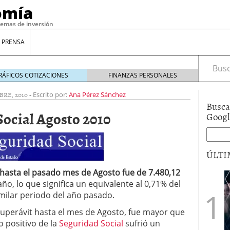
omía
temas de inversión
 PRENSA
Busca
RÁFICOS COTIZACIONES
FINANZAS PERSONALES
BRE, 2010
-
Escrito por:
Ana Pérez Sánchez
Busca
Social Agosto 2010
Goog
ÚLTI
hasta el pasado mes de Agosto fue de 7.480,12
año, lo que significa un equivalente al 0,71% del
gilidad: ¿Por qué el Préstamo Promotor privado
milar periodo del año pasado.
12 de diciembre de 2025
mo aprovechar esta opción para gestionar tus
 superávit hasta el mes de Agosto, fue mayor que
re de 2025
o positivo de la
Seguridad Social
sufrió un
ambién es una decisión financiera: cómo anticiparte