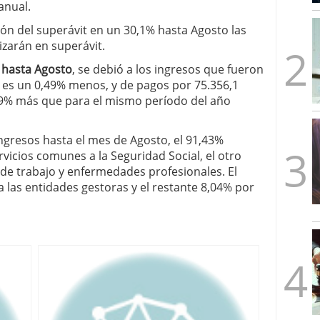
anual.
mbre de 2025
ware punto de venta?
3 de octubre de 2025
ión del superávit en un 30,1% hasta Agosto las
izarán en superávit.
a hasta Agosto
, se debió a los ingresos que fueron
o es un 0,49% menos, y de pagos por 75.356,1
3,9% más que para el mismo período del año
ingresos hasta el mes de Agosto, el 91,43%
vicios comunes a la Seguridad Social, el otro
de trabajo y enfermedades profesionales. El
 las entidades gestoras y el restante 8,04% por