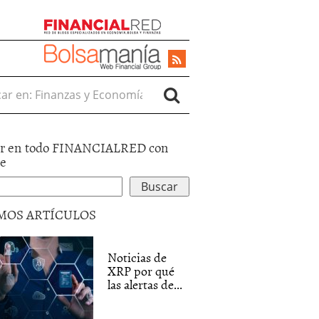
r en:
r en todo FINANCIALRED con
le
MOS ARTÍCULOS
Noticias de
XRP por qué
las alertas de...