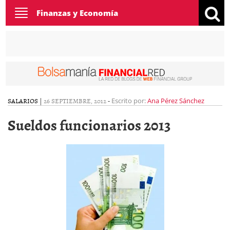
Toggle
Finanzas y Economía
navigation
SALARIOS
|
26 SEPTIEMBRE, 2012
-
Escrito por:
Ana Pérez Sánchez
Sueldos funcionarios 2013