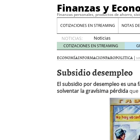
Finanzas y Econ
Finanzas personales, productos de ahorro, sis
COTIZACIONES EN STREAMING
NOTAS DE
Noticias
NOTICIAS:
de XRP
COTIZACIONES EN STREAMING
G
por qué
las
ECONOMÍA
INFORMACION
PARO
POLITICA
|
1
alertas
Subsidio desempleo
de
whales
suelen
El subsidio por desempleo es una f
llegar
solventar la gravísima pérdida
que 
tarde
16
de abril
de 2026
Comparativa Costes vs A
acelera la rentabilidad?
Meses sin intereses: Có
compras
24 de noviemb
Planificar tu herencia t