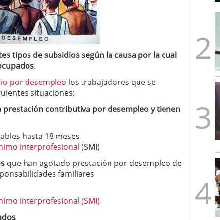
mbre de 2025
ware punto de venta?
3 de octubre de 2025
es tipos de subsidios según la causa por la cual
ocupados
.
dio por desempleo
los trabajadores que se
uientes situaciones:
 prestación contributiva por desempleo y tienen
gables hasta 18 meses
ínimo interprofesional
(SMI)
os
que han agotado prestación por desempleo de
ponsabilidades familiares
nimo interprofesional (SMI)
ados