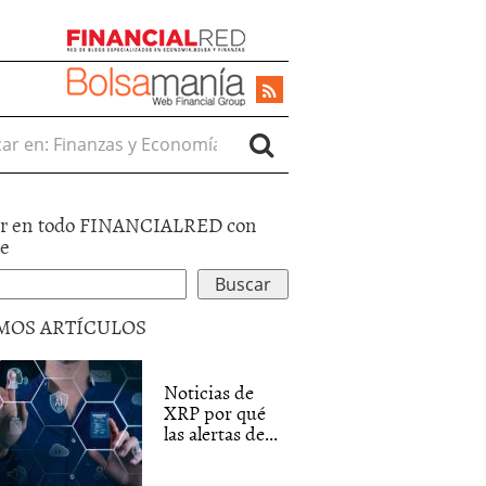
r en:
r en todo FINANCIALRED con
le
MOS ARTÍCULOS
Noticias de
XRP por qué
las alertas de...