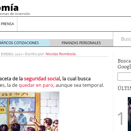
omía
temas de inversión
 PRENSA
Busca
RÁFICOS COTIZACIONES
FINANZAS PERSONALES
0 ENERO, 2010
-
Escrito por:
Nicolas Rombiola
Busca
Goog
aceta de la
seguridad social
, la cual busca
es, la de
quedar en paro
, aunque sea temporal.
ÚLTI
gilidad: ¿Por qué el Préstamo Promotor privado
12 de diciembre de 2025
mo aprovechar esta opción para gestionar tus
re de 2025
ambién es una decisión financiera: cómo anticiparte