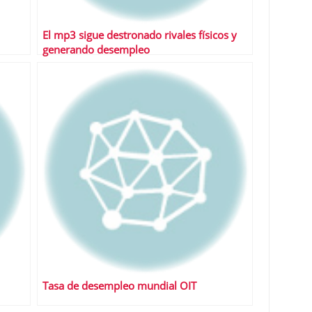
El mp3 sigue destronado rivales físicos y
generando desempleo
Tasa de desempleo mundial OIT