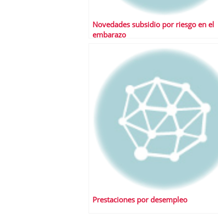
Novedades subsidio por riesgo en el
embarazo
Prestaciones por desempleo