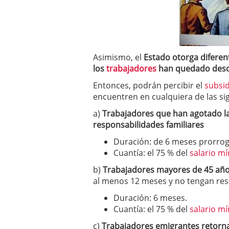
a los costes
21 de novie
¿Cuánto cuesta un soft
Asimismo, el
Estado otorga diferent
los
trabajadores
han quedado des
Entonces, podrán percibir el
subsi
encuentren en cualquiera de las sig
a)
Trabajadores que han agotado la
responsabilidades familiares
Duración: de 6 meses prorro
Cuantía: el 75 % del
salario m
b)
Trabajadores mayores de 45 añ
al menos 12 meses y no tengan res
Duración: 6 meses.
Cuantía: el 75 % del
salario mí
c)
Trabajadores emigrantes retorn