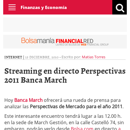
Toggle
Finanzas y Economía
navigation
INTERNET
|
15 DICIEMBRE, 2010
-
Escrito por:
Matias Torres
Streaming en directo Perspectivas
2011 Banca March
Hoy
Banca March
ofrecerá una rueda de prensa para
analizar las
Perspectivas de Mercado para el año 2011
.
Este interesante encuentro tendrá lugar a las 12.00 h.
en la sede de March Gestión, en la calle Castelló 74, sin
embargo, podrán verlo desde
Bolsa.com
en directo
a