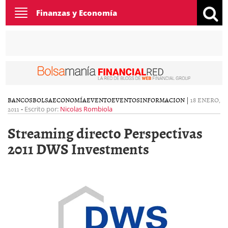
Toggle
Finanzas y Economía
navigation
BANCOS
BOLSA
ECONOMÍA
EVENTO
EVENTOS
INFORMACION
|
18 ENERO,
2011
-
Escrito por:
Nicolas Rombiola
Streaming directo Perspectivas
2011 DWS Investments