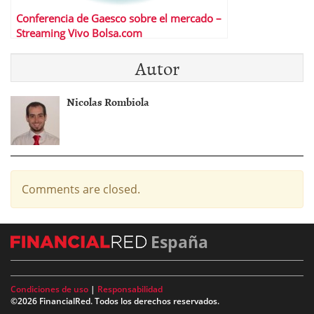
Conferencia de Gaesco sobre el mercado –
Streaming Vivo Bolsa.com
Autor
Nicolas Rombiola
Comments are closed.
España
Condiciones de uso
|
Responsabilidad
©2026 FinancialRed. Todos los derechos reservados.