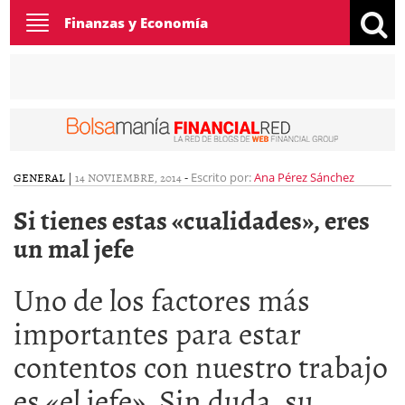
Toggle
Finanzas y Economía
navigation
GENERAL
|
14 NOVIEMBRE, 2014
-
Escrito por:
Ana Pérez Sánchez
Si tienes estas «cualidades», eres
un mal jefe
Uno de los factores más
importantes para estar
contentos con nuestro trabajo
es «el jefe». Sin duda, su