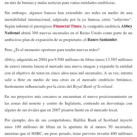
un mix de buenas y malas noticias para varias entidades crediticias.
Sin embargo, algunos bancos han extendido sus redes en medio de una
inestabilidad internacional, salpicada por la ya famosa, crisis “
subprime
”.
Financial Times
Abbey
Según informó el prestigioso
, la compañía crediticia
National
abrirá 300 nuevas sucursales en el Reino Unido como parte de un
Banco Santander
ambicioso plan de expansión de su propietario, el
.
Pero, ¿Es el momento oportuno para tender nuevas redes?
Abbey
, adquirida en 2004 por 9.500 millones de libras (unos 13.585 millones
de euros) intenta lanzar al mercado una nueva imagen y expandir la entidad
con el objetivo de tener en cinco años unas mil sucursales.
A su vez, intenta
salir a flote en medio de una crisis en el mercado crediticio británico,
fuertemente influenciado por la crisis del
Royal Bank of Scotland
.
En sus proyectos más cercanos se encuentran el nuevo posicionamiento en
las zonas del noreste y centro de Inglaterra, corriendo en desventaja con
alguno de sus rivales que en 2007 pisaron fuerte en el mercado local.
Por ejemplo, dos de sus competidores, Halifax Bank of Scotland inyectó
unos 100 millones de libras en la apertura de al menos 50 sucursales,
mientras que el HSBC, un peso pesado, tiene previsto invertir 400 millones