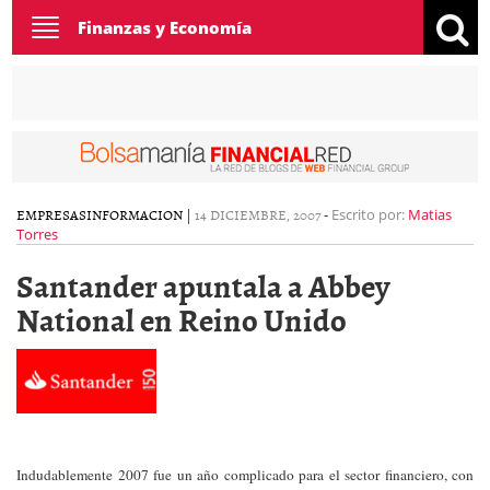
Toggle
Finanzas y Economía
navigation
EMPRESAS
INFORMACION
|
14 DICIEMBRE, 2007
-
Escrito por:
Matias
Torres
Santander apuntala a Abbey
National en Reino Unido
Indudablemente 2007 fue un año complicado para el sector financiero, con