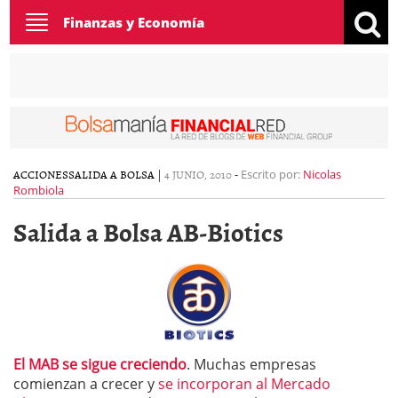
Toggle
Finanzas y Economía
navigation
ACCIONES
SALIDA A BOLSA
|
4 JUNIO, 2010
-
Escrito por:
Nicolas
Rombiola
Salida a Bolsa AB-Biotics
El MAB se sigue creciendo
. Muchas empresas
comienzan a crecer y
se incorporan al Mercado