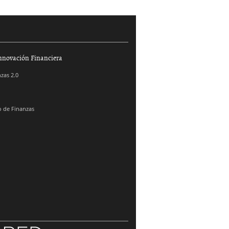
nnovación Financiera
zas 2.0
 de Finanzas