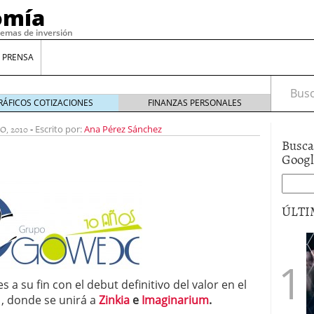
omía
temas de inversión
 PRENSA
Busca
RÁFICOS COTIZACIONES
FINANZAS PERSONALES
O, 2010
-
Escrito por:
Ana Pérez Sánchez
Busca
Goog
ÚLTI
gilidad: ¿Por qué el Préstamo Promotor privado
12 de diciembre de 2025
mo aprovechar esta opción para gestionar tus
es a su fin con el debut definitivo del valor en el
re de 2025
, donde se unirá a
Zinkia
e
Imaginarium
.
ambién es una decisión financiera: cómo anticiparte