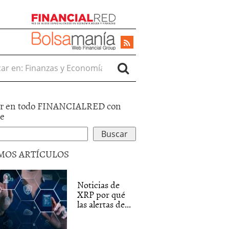
r en:
r en todo FINANCIALRED con
le
MOS ARTÍCULOS
Noticias de
XRP por qué
las alertas de...