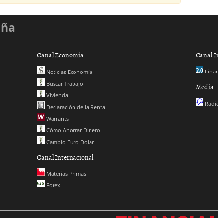
aña
Canal Economía
Canal I
Finan
Noticias Economía
Buscar Trabajo
Media
Vivienda
Radio
Declaración de la Renta
Warrants
Cómo Ahorrar Dinero
Cambio Euro Dolar
Canal Internacional
Materias Primas
Forex