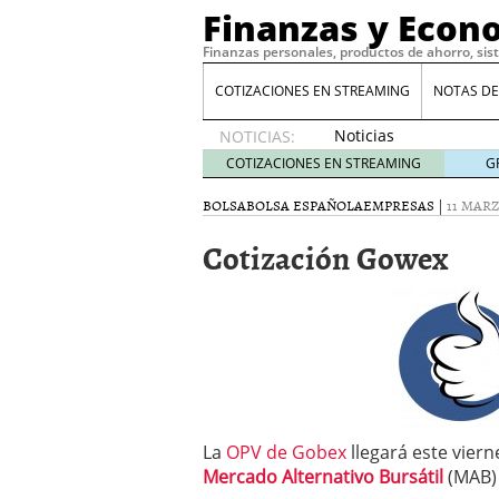
Finanzas y Econ
Finanzas personales, productos de ahorro, sis
COTIZACIONES EN STREAMING
NOTAS DE
Noticias
NOTICIAS:
de XRP
COTIZACIONES EN STREAMING
G
por qué
las
BOLSA
BOLSA ESPAÑOLA
EMPRESAS
|
11 MARZ
alertas
Cotización Gowex
de
whales
suelen
llegar
tarde
16
de abril
de 2026
Comparativa Costes vs A
acelera la rentabilidad?
Meses sin intereses: Có
La
OPV de Gobex
llegará este viern
compras
24 de noviemb
Mercado Alternativo Bursátil
(MAB) 
Planificar tu herencia t