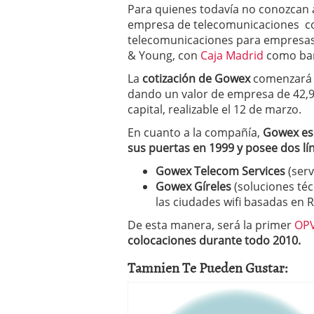
Para quienes todavía no conozcan 
a los costes
21 de novie
empresa de telecomunicaciones com
¿Cuánto cuesta un soft
telecomunicaciones para empresas.
& Young, con
Caja Madrid
como ban
La
cotización de Gowex
comenzará a
dando un valor de empresa de 42,9 
capital, realizable el 12 de marzo.
En cuanto a la compañía,
Gowex es 
sus puertas en 1999 y posee dos lí
Gowex Telecom Services
(ser
Gowex Gíreles
(soluciones téc
las ciudades wifi basadas en 
De esta manera, será la primer
OPV
colocaciones durante todo 2010.
Tamnien Te Pueden Gustar: