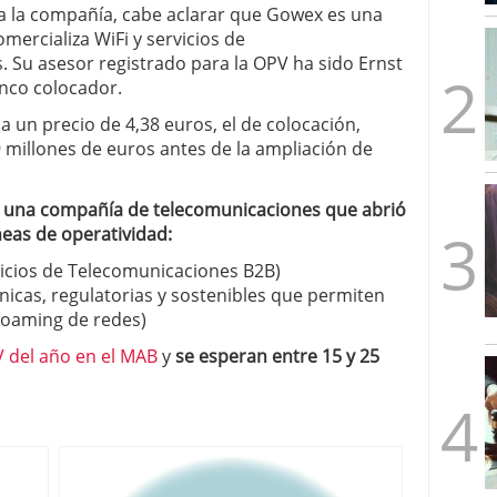
a la compañía, cabe aclarar que Gowex es una
mbre de 2025
ercializa WiFi y servicios de
ware punto de venta?
3 de octubre de 2025
 Su asesor registrado para la OPV ha sido Ernst
co colocador.
 un precio de 4,38 euros, el de colocación,
millones de euros antes de la ampliación de
una compañía de telecomunicaciones que abrió
neas de operatividad:
vicios de Telecomunicaciones B2B)
nicas, regulatorias y sostenibles que permiten
Roaming de redes)
 del año en el MAB
y
se esperan entre 15 y 25