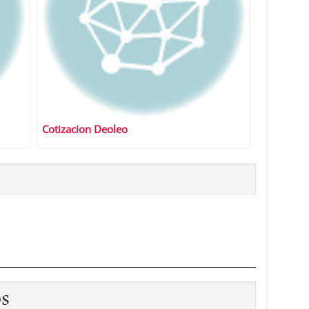
Cotizacion Deoleo
os