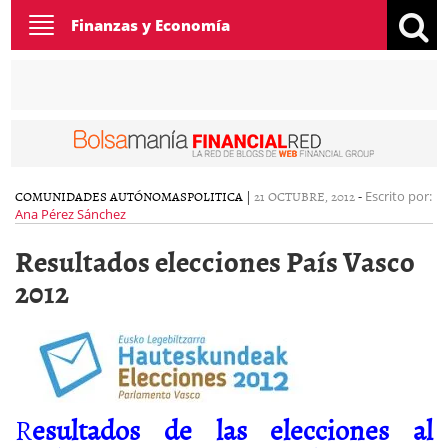
Toggle
Finanzas y Economía
navigation
COMUNIDADES AUTÓNOMAS
POLITICA
|
21 OCTUBRE, 2012
-
Escrito por:
Ana Pérez Sánchez
Resultados elecciones País Vasco
2012
R
esultados de las
elecciones al