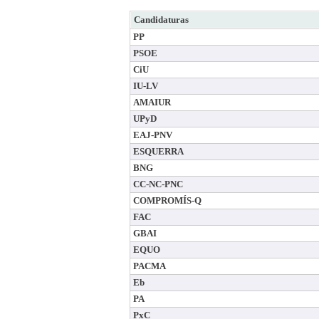
Candidaturas
PP
PSOE
CiU
IU-LV
AMAIUR
UPyD
EAJ-PNV
ESQUERRA
BNG
CC-NC-PNC
COMPROMÍS-Q
FAC
GBAI
EQUO
PACMA
Eb
PA
PxC