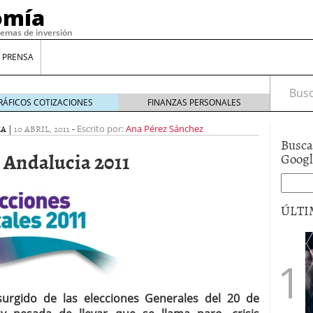
omía
temas de inversión
 PRENSA
Busca
RÁFICOS COTIZACIONES
FINANZAS PERSONALES
CA
|
10 ABRIL, 2011
-
Escrito por:
Ana Pérez Sánchez
Busca
 Andalucia 2011
Goog
ÚLTI
gilidad: ¿Por qué el Préstamo Promotor privado
12 de diciembre de 2025
mo aprovechar esta opción para gestionar tus
re de 2025
urgido de las elecciones Generales del 20 de
ambién es una decisión financiera: cómo anticiparte