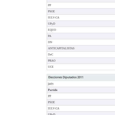
PP
PSOE
IULV-CA
UPyD
EQUO
PA
DN
ANTICAPITALISTAS
DeC
PRAO
UCE
Elecciones Diputados 2011
Jaén
Partido
PP
PSOE
IULV-CA
UPyD