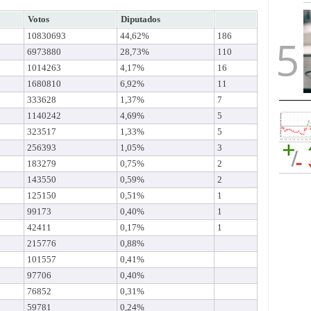
Votos
Diputados
10830693
44,62%
186
6973880
28,73%
110
1014263
4,17%
16
1680810
6,92%
11
333628
1,37%
7
1140242
4,69%
5
323517
1,33%
5
256393
1,05%
3
183279
0,75%
2
143550
0,59%
2
125150
0,51%
1
99173
0,40%
1
42411
0,17%
1
215776
0,88%
101557
0,41%
97706
0,40%
76852
0,31%
59781
0,24%