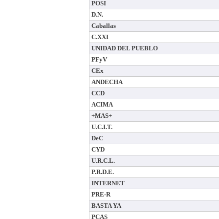
POSI
D.N.
Caballas
C.XXI
UNIDAD DEL PUEBLO
PFyV
CEx
ANDECHA
CCD
ACIMA
+MAS+
U.C.I.T.
DeC
CYD
U.R.C.L.
P.R.D.E.
INTERNET
PRE-R
BASTA YA
PCAS