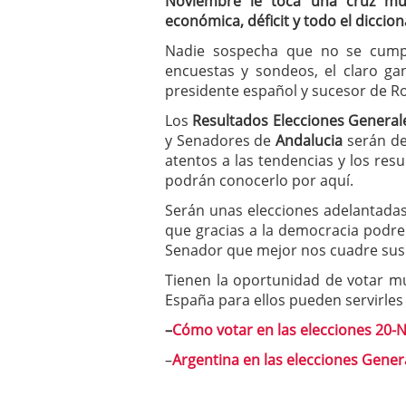
Noviembre le toca una cruz muy
a los costes
21 de novie
económica, déficit y todo el diccion
¿Cuánto cuesta un soft
Nadie sospecha que no se cumpl
encuestas y sondeos, el claro g
presidente español y sucesor de R
Los
Resultados Elecciones General
y Senadores de
Andalucia
serán de 
atentos a las tendencias y los res
podrán conocerlo por aquí.
Serán unas elecciones adelantada
que gracias a la democracia podre
Senador que mejor nos cuadre sus
Tienen la oportunidad de votar m
España para ellos pueden servirles 
–
Cómo votar en las elecciones 20-
–
Argentina en las elecciones Gener