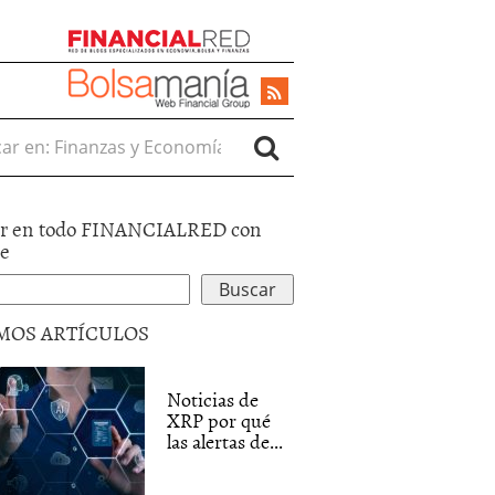
r en:
r en todo FINANCIALRED con
le
MOS ARTÍCULOS
Noticias de
XRP por qué
las alertas de...