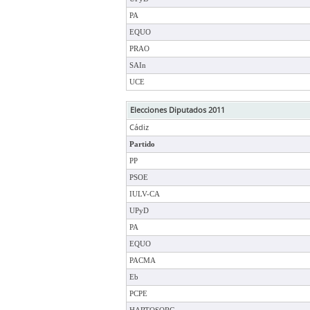
PA
EQUO
PRAO
SAIn
UCE
Elecciones Diputados 2011
Cádiz
Partido
PP
PSOE
IULV-CA
UPyD
PA
EQUO
PACMA
Eb
PCPE