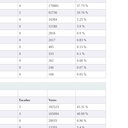
4
179881
57.73 %
2
92736
29.76 %
0
16384
5.25 %
0
12180
3.9 %
0
2816
0.9 %
0
2617
0.83 %
0
485
0.15 %
0
333
0.1 %
0
262
0.08 %
0
246
0.07 %
0
168
0.05 %
Escaños
Votos
3
182523
45.31 %
3
165094
40.99 %
0
28033
6.96 %
0
13703
3.4 %