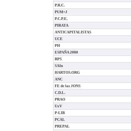
P.R.C.
PUM+J
P.C.P.E.
PIRATA
ANTICAPITALISTAS
UCE
PH
ESPAÑA 2000
RPS
SAIn
HARTOS.ORG
ANC
FE de las JONS
C.D.L.
PRAO
UxV
P-LIB
PCAL
PREPAL