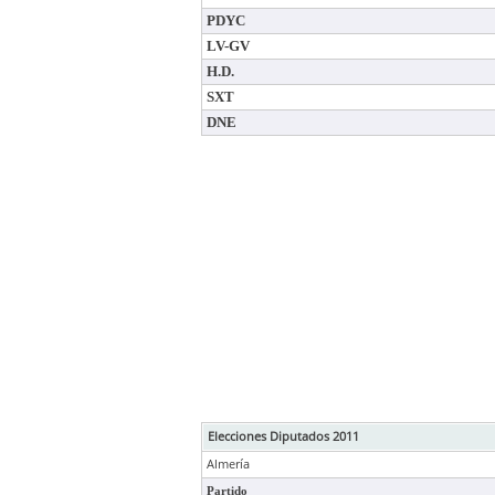
PDYC
LV-GV
H.D.
SXT
DNE
Elecciones Diputados 2011
Almería
Partido