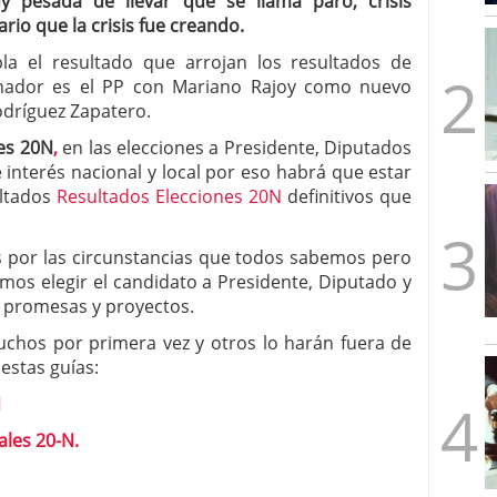
 pesada de llevar que se llama paro, crisis
mbre de 2025
ario que la crisis fue creando.
ware punto de venta?
3 de octubre de 2025
a el resultado que arrojan los resultados de
anador es el PP con Mariano Rajoy como nuevo
odríguez Zapatero.
es 20N
,
en las elecciones a Presidente, Diputados
interés nacional y local por eso habrá que estar
ultados
Resultados Elecciones 20N
definitivos que
s por las circunstancias que todos sabemos pero
mos elegir el candidato a Presidente, Diputado y
 promesas y proyectos.
uchos por primera vez y otros lo harán fuera de
estas guías:
N
ales 20-N.