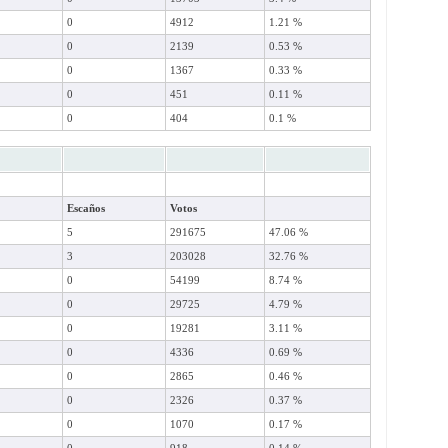
0
4912
1.21 %
0
2139
0.53 %
0
1367
0.33 %
0
451
0.11 %
0
404
0.1 %
Escaños
Votos
5
291675
47.06 %
3
203028
32.76 %
0
54199
8.74 %
0
29725
4.79 %
0
19281
3.11 %
0
4336
0.69 %
0
2865
0.46 %
0
2326
0.37 %
0
1070
0.17 %