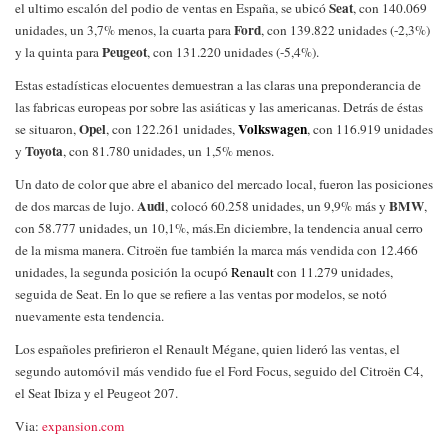
Seat
el ultimo escalón del podio de ventas en España, se ubicó
, con 140.069
Ford
unidades, un 3,7% menos, la cuarta para
, con 139.822 unidades (-2,3%)
Peugeot
y la quinta para
, con 131.220 unidades (-5,4%).
Estas estadísticas elocuentes demuestran a las claras una preponderancia de
las fabricas europeas por sobre las asiáticas y las americanas. Detrás de éstas
Opel
Volkswagen
se situaron,
, con 122.261 unidades,
, con 116.919 unidades
Toyota
y
, con 81.780 unidades, un 1,5% menos.
Un dato de color que abre el abanico del mercado local, fueron las posiciones
Audi
BMW
de dos marcas de lujo.
, colocó 60.258 unidades, un 9,9% más y
,
con 58.777 unidades, un 10,1%, más.
En diciembre, la tendencia anual cerro
de la misma manera. Citroën fue también la marca más vendida con 12.466
unidades, la segunda posición la ocupó
Renault
con 11.279 unidades,
seguida de Seat.
En lo que se refiere a las ventas por modelos, se notó
nuevamente esta tendencia.
Los españoles prefirieron el Renault Mégane, quien lideró las ventas, el
segundo automóvil más vendido fue el Ford Focus, seguido del Citroën C4,
el Seat Ibiza y el Peugeot 207.
Via:
expansion.com