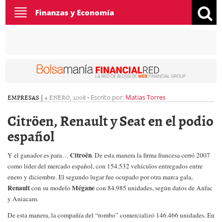
Toggle
Finanzas y Economía
navigation
EMPRESAS
|
4 ENERO, 2008
-
Escrito por:
Matias Torres
Citröen, Renault y Seat en el podio
español
Citroën
Y el ganador es para…
. De esta manera la firma francesa cerró 2007
como líder del mercado español, con 154.532 vehículos entregados entre
enero y diciembre.
El segundo lugar fue ocupado por otra marca gala,
Renault
Mégane
con su modelo
con 84.985 unidades, según datos de Anfac
y Aniacam.
De esta manera, la compañía del “rombo” comercializó 146.466 unidades.
En