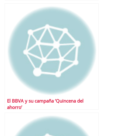
El BBVA y su campaña ‘Quincena del
ahorro’