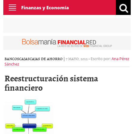
Toggle
Finanzas y Economía
navigation
BANCOS
CAJAS
CAJAS DE AHORRO
|
7 MAYO, 2012
-
Escrito por:
Ana Pérez
Sánchez
Reestructuración sistema
financiero