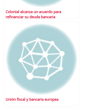
Colonial alcanza un acuerdo para
refinanciar su deuda bancaria
Unión fiscal y bancaria europea