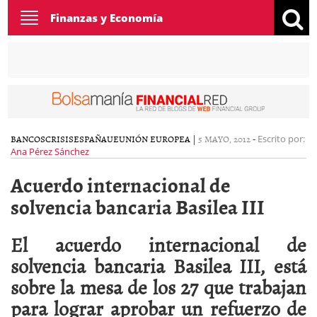
Toggle
Finanzas y Economía
navigation
BANCOS
CRISIS
ESPAÑA
UE
UNIÓN EUROPEA
|
5 MAYO, 2012
-
Escrito por:
Ana Pérez Sánchez
Acuerdo internacional de
solvencia bancaria Basilea III
El acuerdo internacional de
solvencia bancaria Basilea III, está
sobre la mesa de los 27 que trabajan
para lograr aprobar un refuerzo de