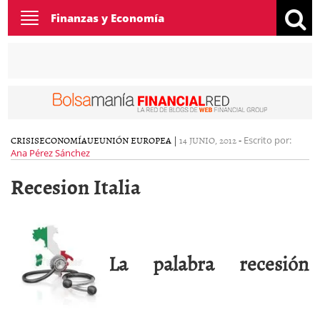
Toggle
Finanzas y Economía
navigation
CRISIS
ECONOMÍA
UE
UNIÓN EUROPEA
|
14 JUNIO, 2012
-
Escrito por:
Ana Pérez Sánchez
Recesion Italia
La palabra recesión