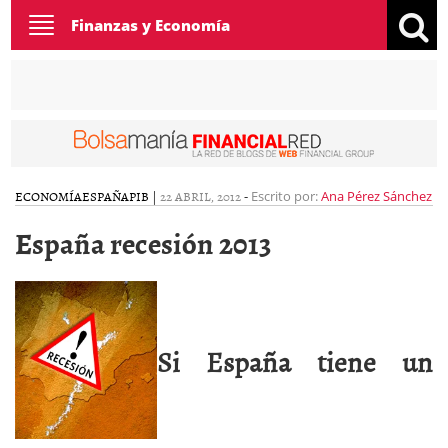
Toggle
Finanzas y Economía
navigation
ECONOMÍA
ESPAÑA
PIB
|
22 ABRIL, 2012
-
Escrito por:
Ana Pérez Sánchez
España recesión 2013
Si España tiene un