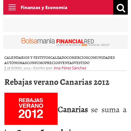
Toggle
Finanzas y Economía
navigation
CALENDARIOS Y FESTIVOS
CALZADO
COMERCIOS
COMUNIDADES
AUTÓNOMAS
CONSUMO
PRECIOS
VENTAS
VESTIDO
|
28 JUNIO, 2012
-
Escrito por:
Ana Pérez Sánchez
Rebajas verano Canarias 2012
Canarias
se suma a