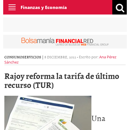
Toggle
Finanzas y Economía
navigation
CONSUMO
SERVICIOS
|
8 DICIEMBRE, 2012
-
Escrito por:
Ana Pérez
Sánchez
Rajoy reforma la tarifa de último
recurso (TUR)
Una