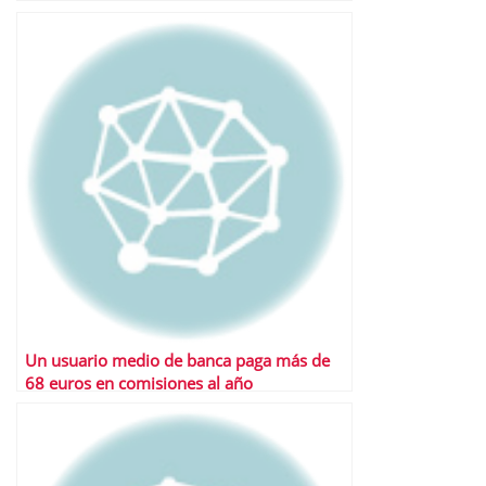
Un usuario medio de banca paga más de
68 euros en comisiones al año