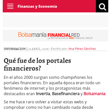
Toggle
Finanzas y Economía
navigation
INFORMACION
|
23 ABRIL, 2006
-
Escrito por:
Ana Pérez Sánchez
Qué fue de los portales
financieros?
En el años 2000 surgian somo champiñones los
portales financieros. En aquella época eran todo un
fenómeno de internet y los protagonistas más
destacados eran
Invertia
,
Basefinanciera
y
Bolsamania
.
Se me hace raro volver a visitar estas webs y
comprobar como no han cambiado nada desde