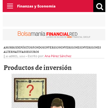
Toggle
Finanzas y Economía
navigation
AHORRO
DEPÓSITOS
FONDOS
INVERSION
INVERSIONES
INVERSIONES
ALTERNATIVAS
SEGUROS
|
30 ABRIL, 2010
-
Escrito por:
Ana Pérez Sánchez
Productos de inversión