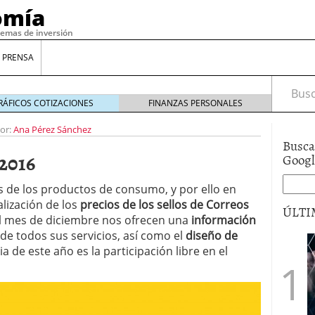
omía
temas de inversión
 PRENSA
Busca
RÁFICOS COTIZACIONES
FINANZAS PERSONALES
or:
Ana Pérez Sánchez
Busca
 2016
Goog
os de los productos de consumo, y por ello en
lización de los
precios de los sellos de Correos
ÚLTI
 el mes de diciembre nos ofrecen una
información
de todos sus servicios, así como el
diseño de
ia de este año es la participación libre en el
gilidad: ¿Por qué el Préstamo Promotor privado
12 de diciembre de 2025
mo aprovechar esta opción para gestionar tus
re de 2025
ambién es una decisión financiera: cómo anticiparte