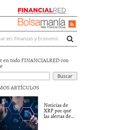
r en:
r en todo FINANCIALRED con
le
MOS ARTÍCULOS
Noticias de
XRP por qué
las alertas de...