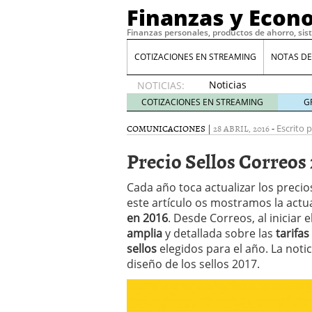
Finanzas y Econ
Finanzas personales, productos de ahorro, sis
COTIZACIONES EN STREAMING
NOTAS DE
Noticias
NOTICIAS:
de XRP
COTIZACIONES EN STREAMING
G
por qué
las
COMUNICACIONES
|
28 ABRIL, 2016
-
Escrito p
alertas
Precio Sellos Correos
de
whales
suelen
Cada año toca actualizar los preci
llegar
este artículo os mostramos la actua
tarde
16
en 2016
. Desde Correos, al iniciar
de abril
amplia
y detallada sobre las
tarifas
de 2026
sellos
elegidos para el año. La notic
Comparativa Costes vs A
diseño de los sellos 2017.
acelera la rentabilidad?
Meses sin intereses: Có
compras
24 de noviemb
Planificar tu herencia t