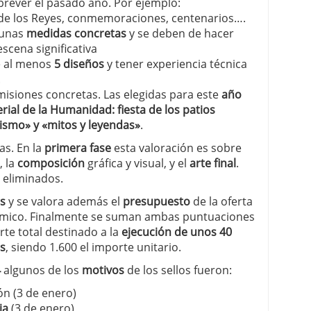
prever el pasado año. Por ejemplo:
de los Reyes, conmemoraciones, centenarios….
 unas
medidas concretas
y se deben de hacer
scena significativa
 al menos
5 diseños
y tener experiencia técnica
.
isiones concretas. Las elegidas para este
año
ial de la Humanidad: fiesta de los patios
ismo» y «mitos y leyendas»
.
as. En la
primera fase
esta valoración es sobre
, la
composición
gráfica y visual, y el
arte final
.
 eliminados.
s
y se valora además el
presupuesto
de la oferta
ómico. Finalmente se suman ambas puntuaciones
orte total destinado a la
ejecución de unos 40
s
, siendo 1.600 el importe unitario.
4
algunos de los
motivos
de los sellos fueron:
ón (3 de enero)
ia
(3 de enero)