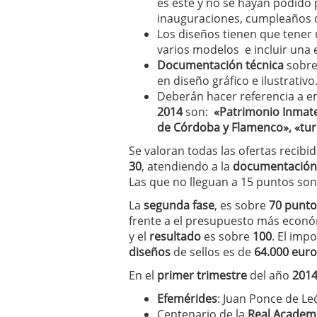
es este y no se hayan podido 
inauguraciones, cumpleaños 
Los diseños tienen que tener
varios modelos e incluir una e
Documentación técnica
sobre
en diseño gráfico e ilustrativo
Deberán hacer referencia a em
2014
son:
«Patrimonio Inmater
de Córdoba y Flamenco», «tur
Se valoran todas las ofertas recibid
30
, atendiendo a la
documentación
Las que no lleguan a 15 puntos son
La
segunda fase
, es sobre
70 punto
frente a el presupuesto más econ
y el
resultado
es sobre
100
. El imp
diseños
de sellos es de
64.000 euro
En el
primer trimestre
del año
201
Efemérides
: Juan Ponce de Le
Centenario de la
Real Academ