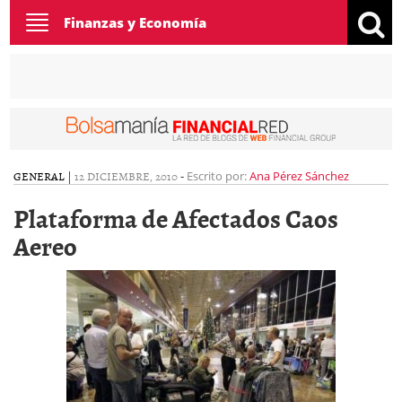
Toggle
Finanzas y Economía
navigation
GENERAL
|
12 DICIEMBRE, 2010
-
Escrito por:
Ana Pérez Sánchez
Plataforma de Afectados Caos
Aereo