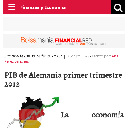
Toggle
Finanzas y Economía
navigation
ECONOMÍA
PIB
UE
UNIÓN EUROPEA
|
28 MAYO, 2012
-
Escrito por:
Ana
Pérez Sánchez
PIB de Alemania primer trimestre
2012
La economía