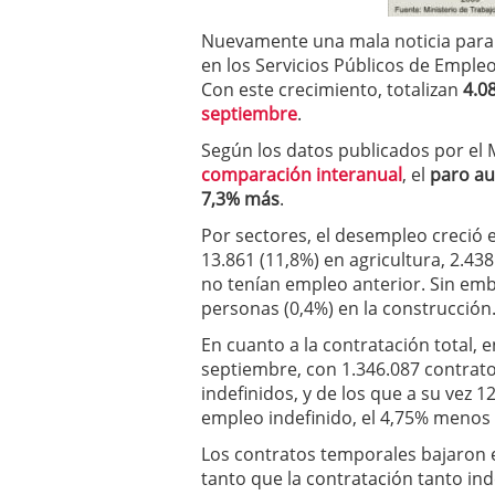
a los costes
21 de novie
¿Cuánto cuesta un soft
Nuevamente una mala noticia para
en los Servicios Públicos de Emple
Con este crecimiento, totalizan
4.0
septiembre
.
Según los datos publicados por el M
comparación interanual
, el
paro au
7,3% más
.
Por sectores, el desempleo creció e
13.861 (11,8%) en agricultura, 2.438
no tenían empleo anterior. Sin emb
personas (0,4%) en la construcción
En cuanto a la contratación total,
septiembre, con 1.346.087 contrato
indefinidos, y de los que a su vez
empleo indefinido, el 4,75% menos
Los contratos temporales bajaron el
tanto que la contratación tanto in