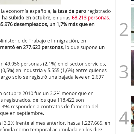
mbre de 2025
ware punto de venta?
3 de octubre de 2025
 la economía española,
la tasa de paro
registrado
o
ha subido en octubre
, en unas
68.213 personas
.
85.976 desempleados, un 1,7% más que en
inisterio de Trabajo e Inmigración, en
mentó en 277.623 personas
, lo que supone
un
n 49.056 personas (2,1%) en el sector servicios,
 (0,5%) en industria y 5.555 (1,6%) entre quienes
argo solo se registró una bajada leve en 2.697
.
 en octubre 2010 fue un 3,2% menor que en
s registrados, de los que 118.422 son
 12.394 responden a contratos de fomento del
 que en septiembre.
 3,2% frente al mes anterior, hasta 1.227.665, en
definida como temporal acumulada en los diez