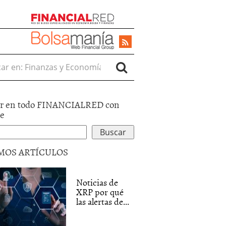
r en:
r en todo FINANCIALRED con
le
MOS ARTÍCULOS
Noticias de
XRP por qué
las alertas de...