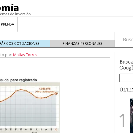
omía
temas de inversión
 PRENSA
Busca
RÁFICOS COTIZACIONES
FINANZAS PERSONALES
ito por:
Matias Torres
Busca
Goog
ÚLTI
gilidad: ¿Por qué el Préstamo Promotor privado
12 de diciembre de 2025
mo aprovechar esta opción para gestionar tus
re de 2025
ambién es una decisión financiera: cómo anticiparte