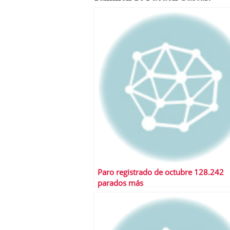
Paro registrado de octubre 128.242
parados más