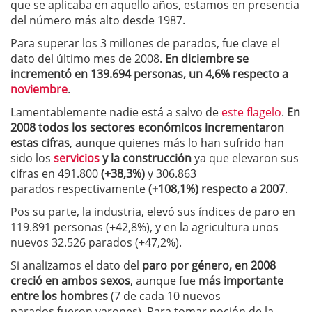
que se aplicaba en aquello años, estamos en presencia
del número más alto desde 1987.
Para superar los 3 millones de parados, fue clave el
dato del último mes de 2008.
En diciembre se
incrementó en 139.694 personas, un 4,6% respecto a
noviembre
.
Lamentablemente nadie está a salvo de
este flagelo
.
En
2008 todos los sectores económicos incrementaron
estas cifras
, aunque quienes más lo han sufrido han
sido los
servicios
y la construcción
ya que elevaron sus
cifras en 491.800
(+38,3%)
y 306.863
parados respectivamente
(+108,1%) respecto a 2007
.
Pos su parte, la industria, elevó sus índices de paro en
119.891 personas (+42,8%), y en la agricultura unos
nuevos 32.526 parados (+47,2%).
Si analizamos el dato del
paro por género, en 2008
creció en ambos sexos
, aunque fue
más importante
entre los hombres
(7 de cada 10 nuevos
parados fueron varones). Para tomar noción de la