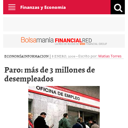
Toggle
Finanzas y Economía
navigation
ECONOMÍA
INFORMACION
|
8 ENERO, 2009
-
Escrito por:
Matias Torres
Paro: más de 3 millones de
desempleados