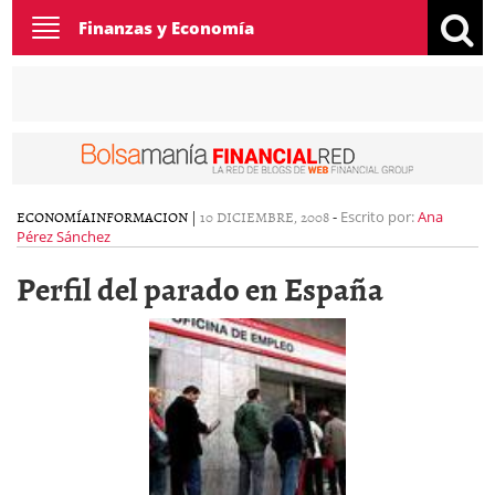
Toggle
Finanzas y Economía
navigation
ECONOMÍA
INFORMACION
|
10 DICIEMBRE, 2008
-
Escrito por:
Ana
Pérez Sánchez
Perfil del parado en España